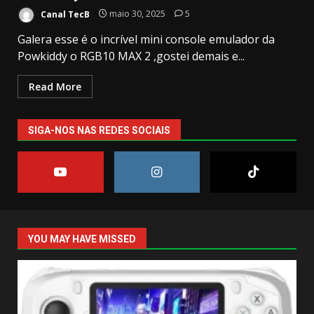
Canal TecB
maio 30, 2025
5
Galera esse é o incrível mini console emulador da
Powkiddy o RGB10 MAX 2 ,gostei demais e...
Read More
SIGA-NOS NAS REDES SOCIAIS
YOU MAY HAVE MISSED