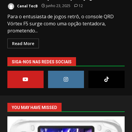
Canal TecB
junho 23, 2025
12
Para o entusiasta de jogos retrô, o console QRD
Vórtex F5 surge como uma opção tentadora,
prometendo...
Read More
SIGA-NOS NAS REDES SOCIAIS
YOU MAY HAVE MISSED