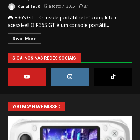
Canal TecB
agosto 7, 2025
87
🎮 R36S GT – Console portátil retrô completo e
acessível! O R36S GT é um console portátil...
Read More
SIGA-NOS NAS REDES SOCIAIS
YOU MAY HAVE MISSED