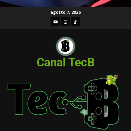
Skip
agosto 7, 2026
to
Youtube
Instagram
TIKTOK
content
Canal TecB