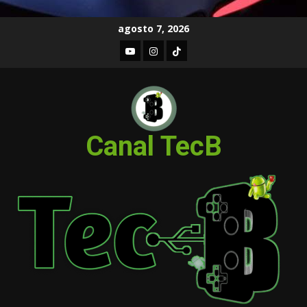
Skip
agosto 7, 2026
to
Youtube
Instagram
TIKTOK
content
Canal TecB