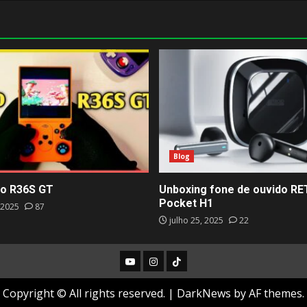
Blog
o R36S GT
Unboxing fone de ouvido R
Pocket H1
 2025
87
julho 25, 2025
22
Youtube
Instagram
TIKTOK
Copyright © All rights reserved.
|
DarkNews
by AF themes.